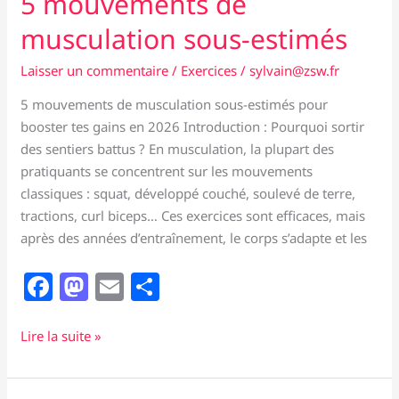
5 mouvements de
musculation sous-estimés
Laisser un commentaire
/
Exercices
/
sylvain@zsw.fr
5 mouvements de musculation sous-estimés pour
booster tes gains en 2026 Introduction : Pourquoi sortir
des sentiers battus ? En musculation, la plupart des
pratiquants se concentrent sur les mouvements
classiques : squat, développé couché, soulevé de terre,
tractions, curl biceps… Ces exercices sont efficaces, mais
après des années d’entraînement, le corps s’adapte et les
F
M
E
P
a
a
m
ar
c
st
ai
ta
5
Lire la suite »
mouvements
e
o
l
g
de