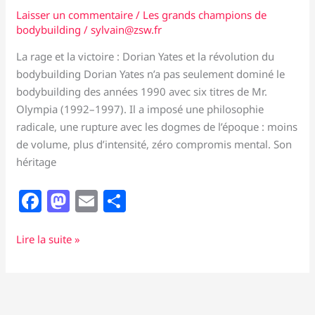
Laisser un commentaire
/
Les grands champions de
bodybuilding
/
sylvain@zsw.fr
La rage et la victoire : Dorian Yates et la révolution du
bodybuilding Dorian Yates n’a pas seulement dominé le
bodybuilding des années 1990 avec six titres de Mr.
Olympia (1992–1997). Il a imposé une philosophie
radicale, une rupture avec les dogmes de l’époque : moins
de volume, plus d’intensité, zéro compromis mental. Son
héritage
F
M
E
P
a
a
m
ar
c
st
ai
ta
La
Lire la suite »
rage
e
o
l
g
et
b
d
er
la
o
o
victoire