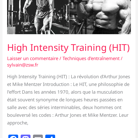
l’extrême
High Intensity Training (HIT)
Laisser un commentaire
/
Techniques d'entraînement
/
sylvain@zsw.fr
High Intensity Training (HIT) : La révolution d’Arthur Jones
et Mike Mentzer Introduction : Le HIT, une philosophie de
l’effort Dans les années 1970, alors que la musculation
était souvent synonyme de longues heures passées en
salle avec des séries interminables, deux hommes ont
bouleversé les codes : Arthur Jones et Mike Mentzer. Leur
approche,