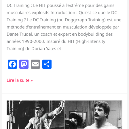
DC Training : Le HIT poussé à l’extrême pour des gains
musculaires explosifs Introduction : Qu’est-ce que le DC
Training ? Le DC Training (ou Doggcrapp Training) est une
méthode d’entraînement en musculation développée par
Dante Trudel, un coach et expert en bodybuilding des
années 1990-2000. Inspiré du HIT (High-Intensity
Training) de Dorian Yates et
F
M
E
P
a
a
m
ar
c
st
ai
ta
DC
Lire la suite »
Training
e
o
l
g
:
b
d
er
Le
o
o
HIT
poussé
o
n
à
k