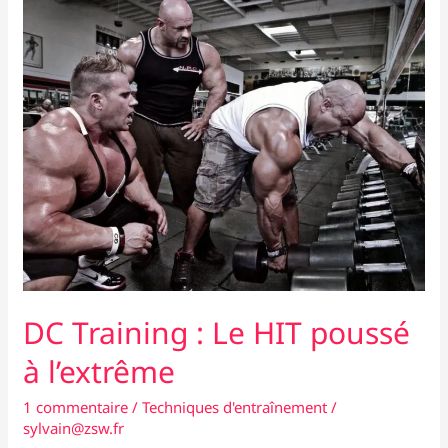
b
d
er
musculation
o
o
sous-
estimés
o
n
k
DC Training : Le HIT poussé
à l’extrême
1 commentaire
/
Techniques d'entraînement
/
sylvain@zsw.fr