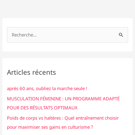
:
o
n
Dorian
k
Yates
R
e
c
h
e
Articles récents
r
c
après 60 ans, oubliez la marche seule !
h
MUSCULATION FÉMININE : UN PROGRAMME ADAPTÉ
e
POUR DES RÉSULTATS OPTIMAUX
r
Poids de corps vs haltères : Quel entraînement choisir
pour maximiser ses gains en culturisme ?
: