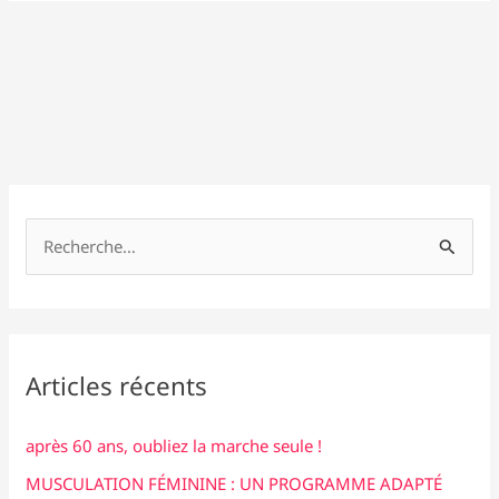
R
e
c
h
e
Articles récents
r
c
après 60 ans, oubliez la marche seule !
h
MUSCULATION FÉMININE : UN PROGRAMME ADAPTÉ