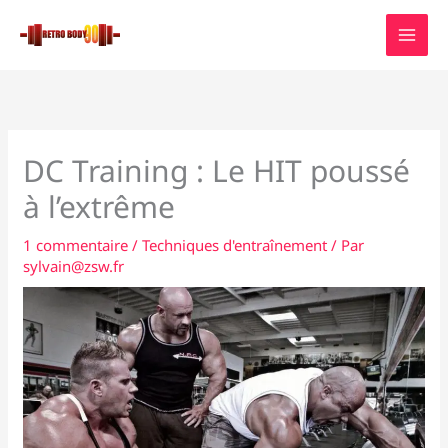
Aller
au
contenu
DC Training : Le HIT poussé
à l’extrême
1 commentaire
/
Techniques d'entraînement
/ Par
sylvain@zsw.fr