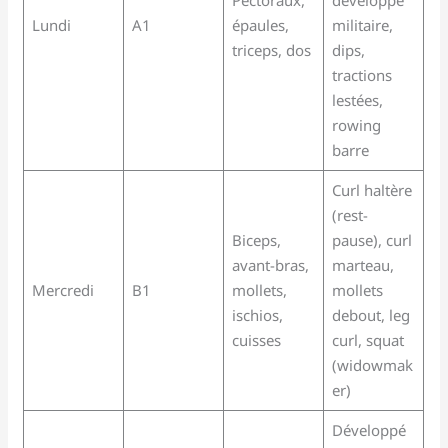
Lundi
A1
épaules,
militaire,
triceps, dos
dips,
tractions
lestées,
rowing
barre
Curl haltère
(rest-
Biceps,
pause), curl
avant-bras,
marteau,
Mercredi
B1
mollets,
mollets
ischios,
debout, leg
cuisses
curl, squat
(widowmak
er)
Développé