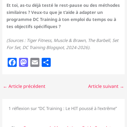
Et toi, as-tu déjà testé le rest-pause ou des méthodes
similaires ? Veux-tu que je t’aide à adapter un
programme DC Training à ton emploi du temps ou à
tes objectifs spécifiques ?
(Sources : Tiger Fitness, Muscle & Brawn, The Barbell, Set
For Set, DC Training Blogspot, 2024-2026)
.
F
M
E
P
a
a
m
ar
c
st
ai
ta
←
Article précédent
Article suivant
→
e
o
l
g
b
d
er
o
o
1 réflexion sur “DC Training : Le HIT poussé à l’extrême”
o
n
k