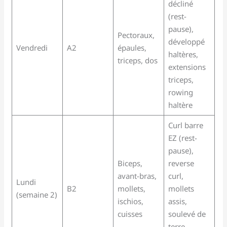
décliné
(rest-
pause),
Pectoraux,
développé
Vendredi
A2
épaules,
haltères,
triceps, dos
extensions
triceps,
rowing
haltère
Curl barre
EZ (rest-
pause),
Biceps,
reverse
avant-bras,
curl,
Lundi
B2
mollets,
mollets
(semaine 2)
ischios,
assis,
cuisses
soulevé de
terre