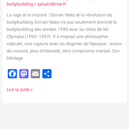
bodybuilding
/
sylvain@zsw.fr
La rage et la victoire : Dorian Yates et la révolution du
bodybuilding Dorian Yates n’a pas seulement dominé le
bodybuilding des années 1990 avec six titres de Mr.
Olympia (1992–1997). Il a imposé une philosophie
radicale, une rupture avec les dogmes de l’époque : moins
de volume, plus d’intensité, zéro compromis mental. Son
héritage
F
M
E
P
a
a
m
ar
c
st
ai
ta
La
Lire la suite »
rage
e
o
l
g
et
b
d
er
la
o
o
victoire
:
o
n