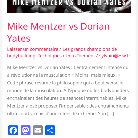
Mike Mentzer vs Dorian
Yates
Laisser un commentaire
/
Les grands champions de
bodybuilding
,
Techniques d'entraînement
/
sylvain@zsw.fr
Mike Mentzer vs Dorian Yates : L’entraînement intense qui
a révolutionné la musculation « Moins, mais mieux. »
Cette phrase résume la philosophie qui a bouleversé le
monde de la musculation. À l’époque où les bodybuilders
enchaînaient des heures de séances interminables, Mike
Mentzer a osé proposer l’impensable : des entraînements
ultra-courts, mais d’une intensité extrême. Son […]
F
M
E
P