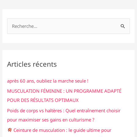
Dorian
k
Yates
R
e
c
h
e
Articles récents
r
c
après 60 ans, oubliez la marche seule !
h
MUSCULATION FÉMININE : UN PROGRAMME ADAPTÉ
e
POUR DES RÉSULTATS OPTIMAUX
r
Poids de corps vs haltères : Quel entraînement choisir
pour maximiser ses gains en culturisme ?
:
Ceinture de musculation : le guide ultime pour