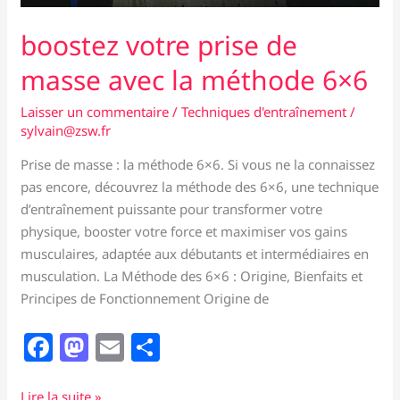
boostez votre prise de
masse avec la méthode 6×6
Laisser un commentaire
/
Techniques d'entraînement
/
sylvain@zsw.fr
Prise de masse : la méthode 6×6. Si vous ne la connaissez
pas encore, découvrez la méthode des 6×6, une technique
d’entraînement puissante pour transformer votre
physique, booster votre force et maximiser vos gains
musculaires, adaptée aux débutants et intermédiaires en
musculation. La Méthode des 6×6 : Origine, Bienfaits et
Principes de Fonctionnement Origine de
F
M
E
P
a
a
m
ar
boostez
Lire la suite »