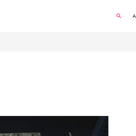
Recher
A