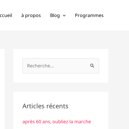
cher
ccueil
à propos
Blog
Programmes
R
e
c
h
e
Articles récents
r
c
après 60 ans, oubliez la marche
h