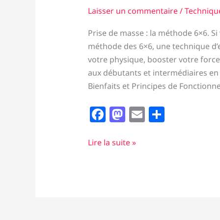
Laisser un commentaire
/
Techniqu
Prise de masse : la méthode 6×6. Si
méthode des 6×6, une technique d’
votre physique, booster votre forc
aux débutants et intermédiaires en
Bienfaits et Principes de Fonctionn
F
M
E
P
a
a
m
ar
c
st
ai
ta
boostez
Lire la suite »
votre
e
o
l
g
prise
b
d
er
de
o
o
masse
o
n
avec