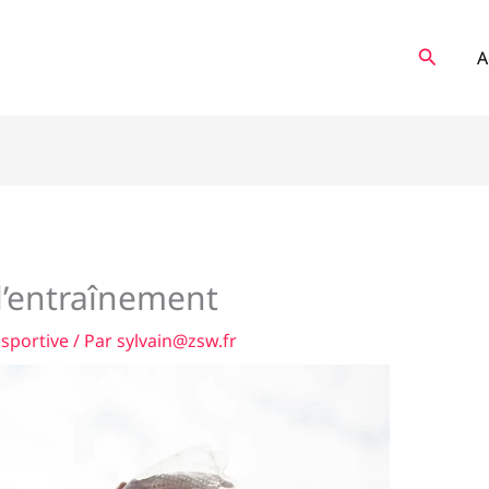
Recher
A
 l’entraînement
 sportive
/ Par
sylvain@zsw.fr