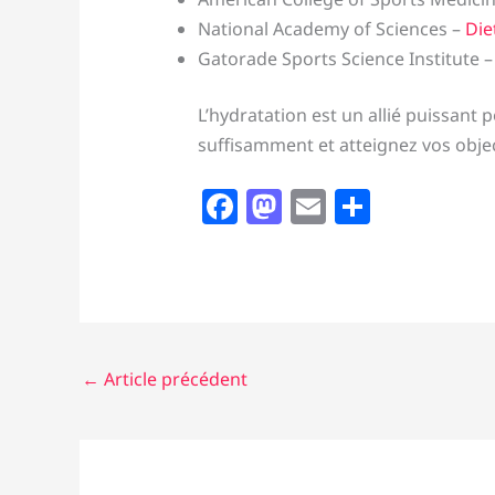
National Academy of Sciences –
Die
Gatorade Sports Science Institute 
L’hydratation est un allié puissant p
suffisamment et atteignez vos objec
F
M
E
P
a
a
m
ar
c
st
ai
ta
e
o
l
g
b
d
er
o
o
←
Article précédent
o
n
k