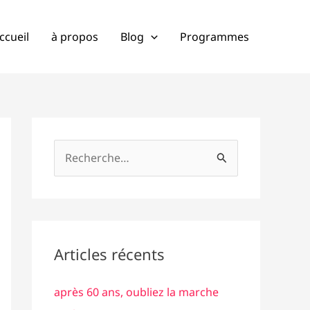
cher
ccueil
à propos
Blog
Programmes
R
e
c
h
e
Articles récents
r
c
après 60 ans, oubliez la marche
h